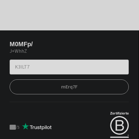
M0MFp/
J+WhhZ
mErq7F
/
5
Trustpilot
score