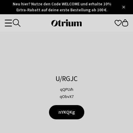
Otrium
Neu hier? Nutze den Code WELCOME und erhalte 10%
/
5
Extra-Rabatt auf deine erste Bestellung ab 100 €.
Trustpilot
score
Otrium
Categories
home
page
U/RGJC
qQPLVh
qObvX7
nYKQKg