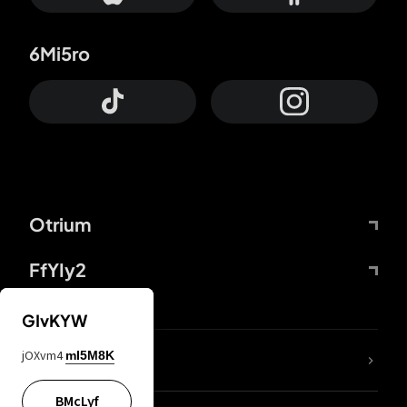
6Mi5ro
Otrium
FfYIy2
GIvKYW
jOXvm4
mI5M8K
DDcvSo
BMcLyf