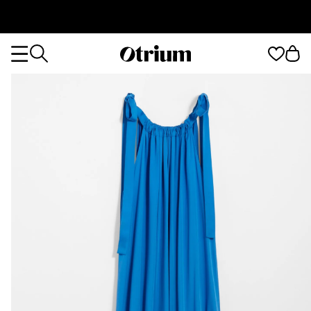
Otrium
Otrium
home
page