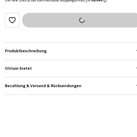
UVP
99 €
.
Dies ist der vom Hersteller festgelegte Preis.
VP
35,99 €
Produktbeschreibung
Otrium bietet
Bezahlung & Versand & Rücksendungen