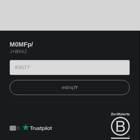
M0MFp/
J+WhhZ
mErq7F
/
5
Trustpilot
score