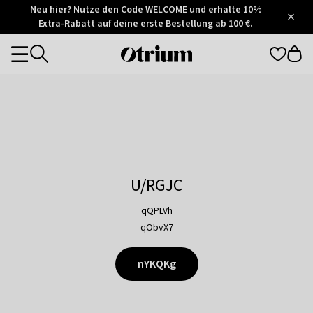
Otrium
Neu hier? Nutze den Code WELCOME und erhalte 10%
/
5
Extra-Rabatt auf deine erste Bestellung ab 100 €.
Trustpilot
score
Otrium
Categories
home
page
U/RGJC
qQPLVh
qObvX7
nYKQKg