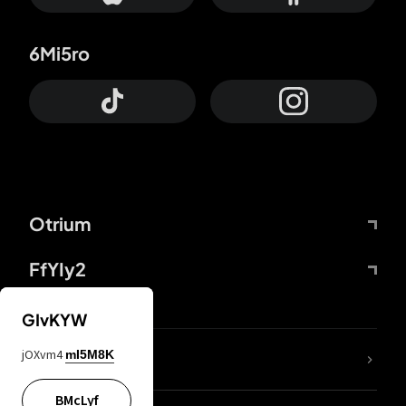
6Mi5ro
Otrium
FfYIy2
GIvKYW
jOXvm4
mI5M8K
DDcvSo
BMcLyf