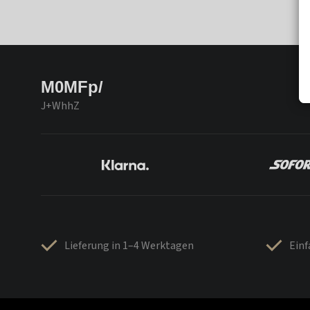
M0MFp/
J+WhhZ
Lieferung in 1–4 Werktagen
Ein