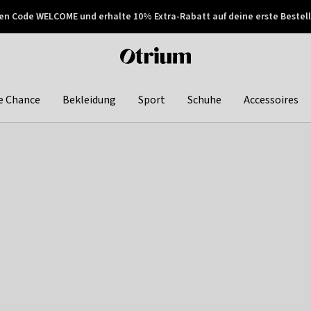
en Code WELCOME und erhalte 10% Extra-Rabatt auf deine erste Bestell
150€ !
Später zahlen
Otrium
home
page
e Chance
Bekleidung
Sport
Schuhe
Accessoires