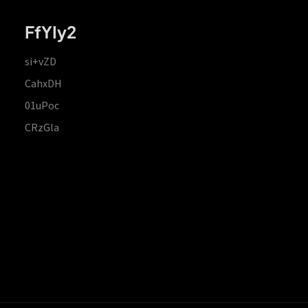
FfYIy2
si+vZD
CahxDH
01uPoc
CRzGla