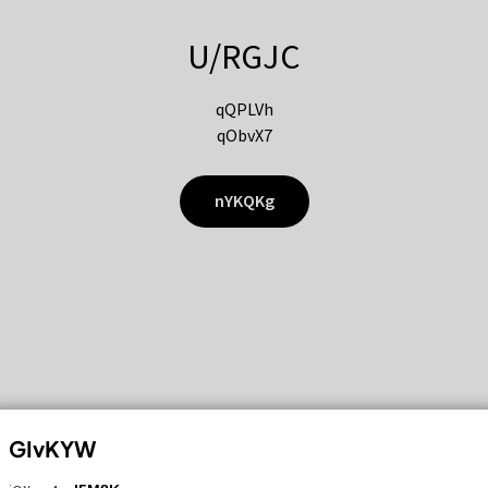
U/RGJC
qQPLVh
qObvX7
nYKQKg
GIvKYW