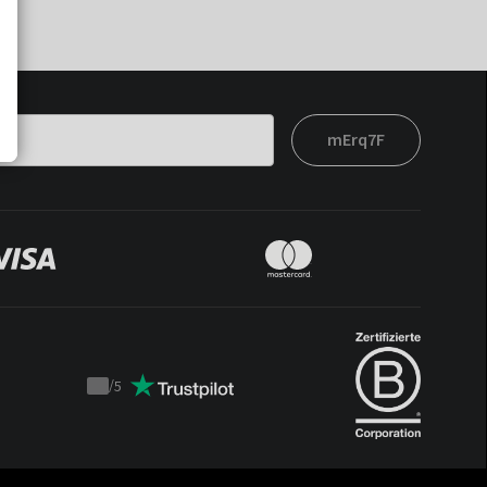
mErq7F
/
5
Trustpilot
score