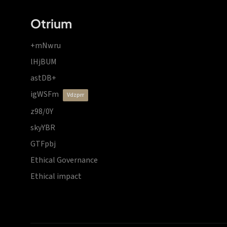
Otrium
+mNwru
lHjBUM
astDB+
igWSFm
vdzprr
z98/0Y
skyYBR
GTFpbj
Ethical Governance
Ethical impact