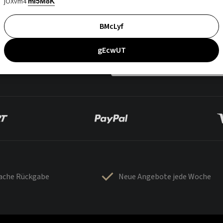
jOXvm4
mI5M8K
BMcLyf
gEcwUT
fache Rückgabe
Neue Angebote jede Woche