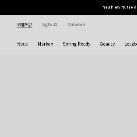
Otrium
Neu hier? Nutze d
Neue Angebote jede Woche
Kostenloser Versand ab 
Gender
8sgAQ/
SgteJ8
Dalwom
Neue
Marken
Spring Ready
Beauty
Letzt
Categories