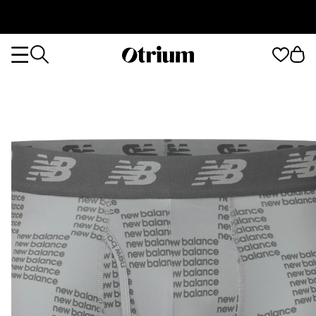
Otrium
Otrium
home
page