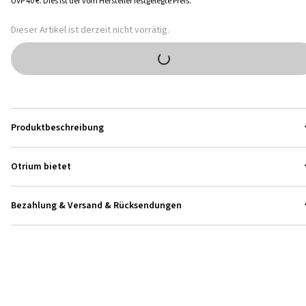
UVP
40 €
.
Dies ist der vom Hersteller festgelegte Preis.
Dieser Artikel ist derzeit nicht vorrätig.
Produktbeschreibung
Otrium bietet
Bezahlung & Versand & Rücksendungen