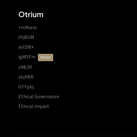
Otrium
+mNwru
lHjBUM
astDB+
igWSFm
vdzprr
z98/0Y
skyYBR
GTFpbj
Ethical Governance
Ethical impact