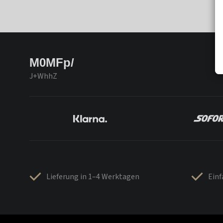
M0MFp/
J+WhhZ
Lieferung in 1–4 Werktagen
Ein