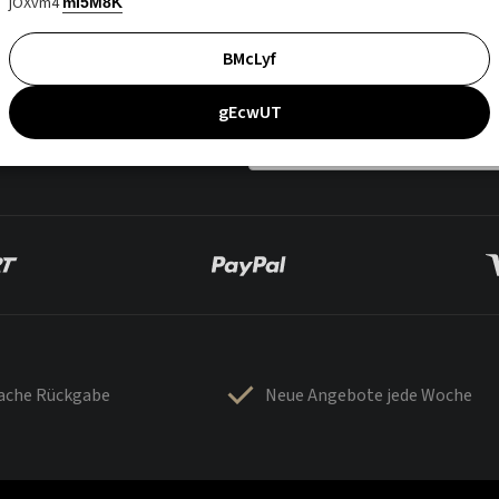
jOXvm4
mI5M8K
BMcLyf
gEcwUT
fache Rückgabe
Neue Angebote jede Woche