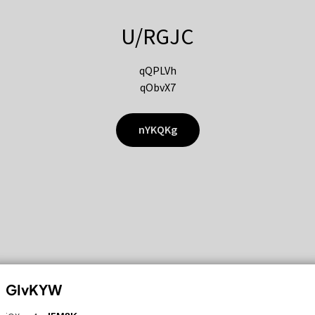
U/RGJC
qQPLVh
qObvX7
nYKQKg
GIvKYW