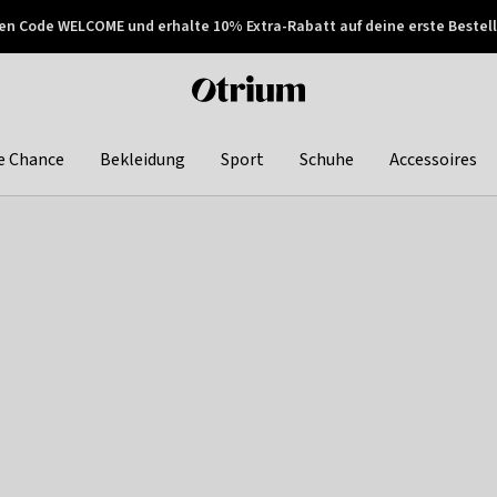
en Code WELCOME und erhalte 10% Extra-Rabatt auf deine erste Bestell
150€ !
Später zahlen
Otrium
home
page
e Chance
Bekleidung
Sport
Schuhe
Accessoires