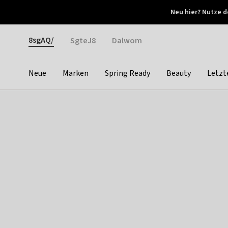
Otrium
Neu hier? Nutze d
Neue Angebote jede Woche
Kostenloser Versand ab 
Gender
8sgAQ/
SgteJ8
Dalwom
Neue
Marken
Spring Ready
Beauty
Letzt
Categories