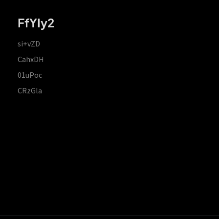
FfYIy2
si+vZD
CahxDH
01uPoc
CRzGla