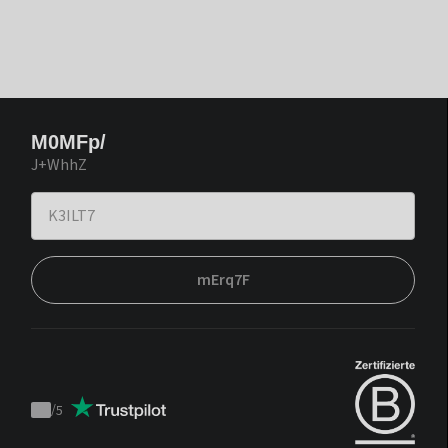
M0MFp/
J+WhhZ
mErq7F
/
5
Trustpilot
score