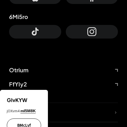
6Mi5ro
Otrium
FfYIy2
GIvKYW
jOXvm4
mI5M8K
DDcvSo
BMcLyf