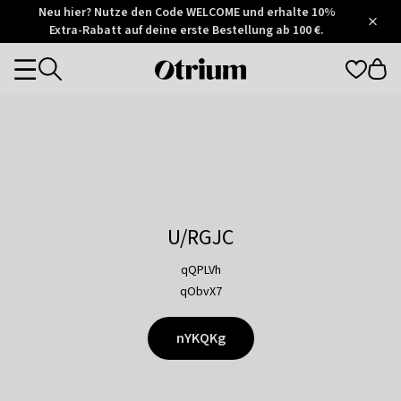
Otrium
Neu hier? Nutze den Code WELCOME und erhalte 10%
/
5
Extra-Rabatt auf deine erste Bestellung ab 100 €.
Trustpilot
score
Otrium
Categories
home
page
U/RGJC
qQPLVh
qObvX7
nYKQKg