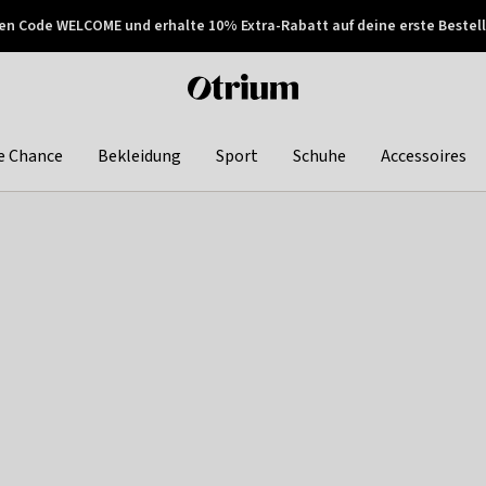
en Code WELCOME und erhalte 10% Extra-Rabatt auf deine erste Bestell
150€ !
Später zahlen
Otrium
home
page
e Chance
Bekleidung
Sport
Schuhe
Accessoires