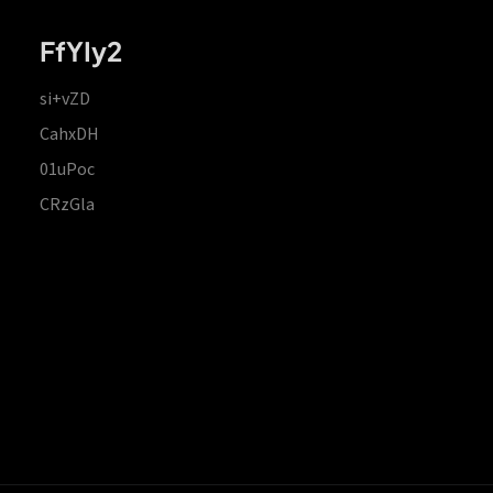
FfYIy2
si+vZD
CahxDH
01uPoc
CRzGla