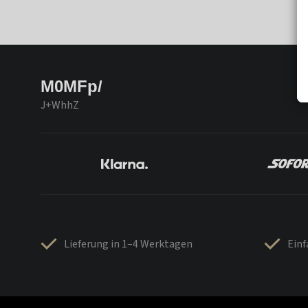
M0MFp/
J+WhhZ
Lieferung in 1–4 Werktagen
Ein