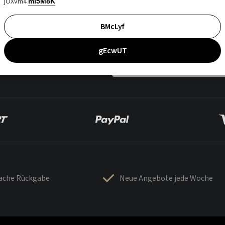
jOXvm4
mI5M8K
BMcLyf
gEcwUT
fache Rückgabe
Neue Angebote jede Woche