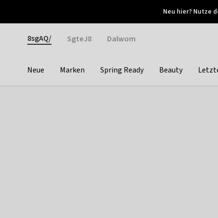
Otrium
Neu hier? Nutze d
Neue Angebote jede Woche
Kostenloser Versand ab 
Gender
8sgAQ/
SgteJ8
Dalwom
Neue
Marken
Spring Ready
Beauty
Letzt
Categories