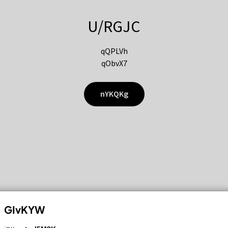
U/RGJC
qQPLVh
qObvX7
nYKQKg
GIvKYW