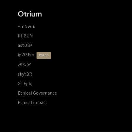
Otrium
+mNwru
lHjBUM
astDB+
igWSFm
vdzprr
z98/0Y
skyYBR
GTFpbj
Ethical Governance
Ethical impact