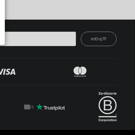
mErq7F
/
5
Trustpilot
score