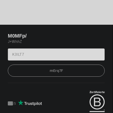
M0MFp/
J+WhhZ
mErq7F
/
5
Trustpilot
score