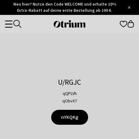
Otrium
Neu hier? Nutze den Code WELCOME und erhalte 10%
/
5
Extra-Rabatt auf deine erste Bestellung ab 100 €.
Trustpilot
score
Otrium
Categories
home
page
U/RGJC
qQPLVh
qObvX7
nYKQKg