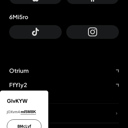
6Mi5ro
Otrium
FfYIy2
GIvKYW
jOXvm4
mI5M8K
DDcvSo
BMcLyf