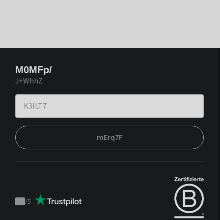
M0MFp/
J+WhhZ
mErq7F
/
5
Trustpilot
score