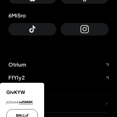
6Mi5ro
Otrium
FfYIy2
GIvKYW
jOXvm4
mI5M8K
DDcvSo
BMcLyf