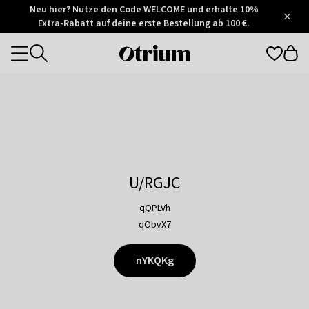
Otrium
Neu hier? Nutze den Code WELCOME und erhalte 10%
/
5
Extra-Rabatt auf deine erste Bestellung ab 100 €.
Trustpilot
score
Otrium
Categories
home
page
U/RGJC
qQPLVh
qObvX7
nYKQKg