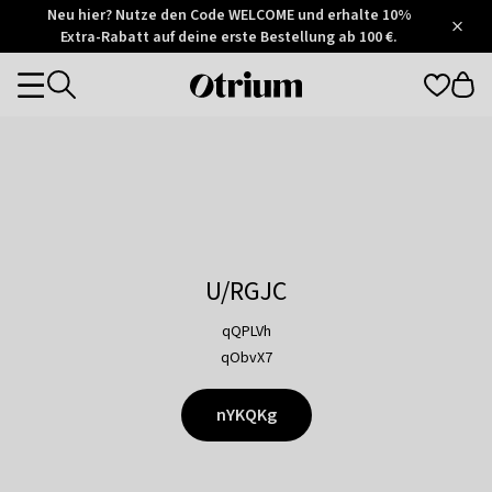
Otrium
Neu hier? Nutze den Code WELCOME und erhalte 10%
/
5
Extra-Rabatt auf deine erste Bestellung ab 100 €.
Trustpilot
score
Otrium
Categories
home
page
U/RGJC
qQPLVh
qObvX7
nYKQKg