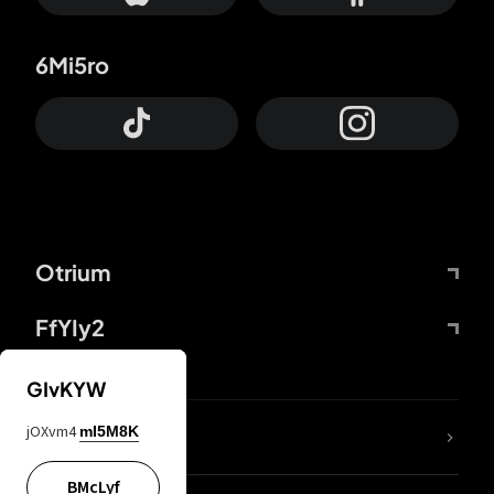
6Mi5ro
Otrium
FfYIy2
GIvKYW
jOXvm4
mI5M8K
DDcvSo
BMcLyf