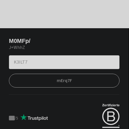
M0MFp/
J+WhhZ
mErq7F
/
5
Trustpilot
score