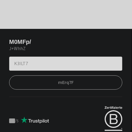
M0MFp/
J+WhhZ
mErq7F
/
5
Trustpilot
score