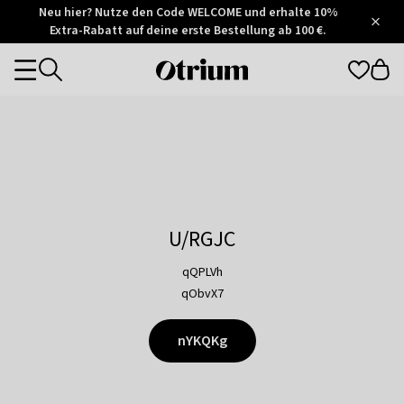
Otrium
Neu hier? Nutze den Code WELCOME und erhalte 10%
/
5
Extra-Rabatt auf deine erste Bestellung ab 100 €.
Trustpilot
score
Otrium
Categories
home
page
U/RGJC
qQPLVh
qObvX7
nYKQKg