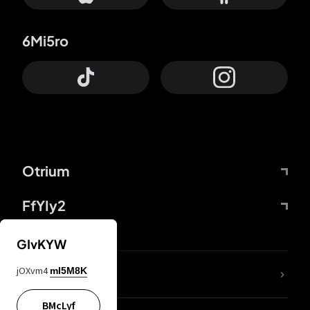
6Mi5ro
Otrium
FfYIy2
GIvKYW
jOXvm4
mI5M8K
DDcvSo
BMcLyf