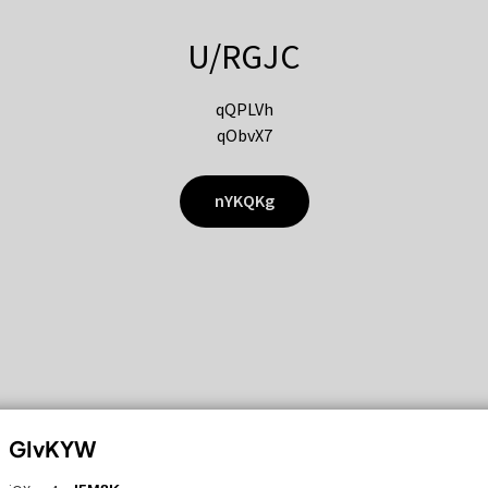
U/RGJC
qQPLVh
qObvX7
nYKQKg
GIvKYW