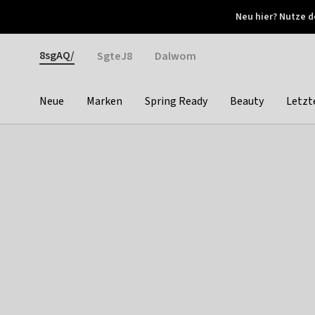
Otrium
Neu hier? Nutze d
Neue Angebote jede Woche
Kostenloser Versand ab 
Gender
8sgAQ/
SgteJ8
Dalwom
Neue
Marken
Spring Ready
Beauty
Letzt
Categories