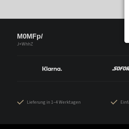
M0MFp/
J+WhhZ
Lieferung in 1–4 Werktagen
Ein