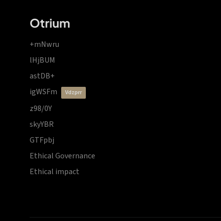
Otrium
+mNwru
lHjBUM
astDB+
igWSFm
vdzprr
z98/0Y
skyYBR
GTFpbj
Ethical Governance
Ethical impact