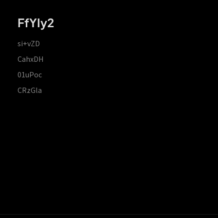
FfYIy2
si+vZD
CahxDH
01uPoc
CRzGla