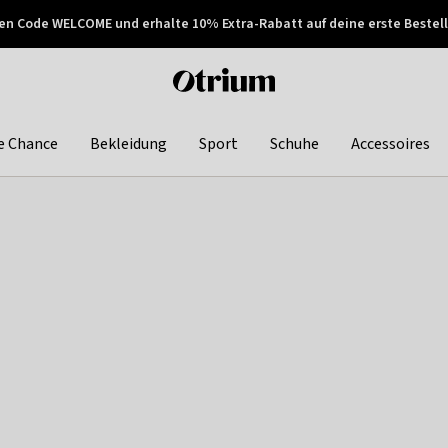
en Code WELCOME und erhalte 10% Extra-Rabatt auf deine erste Bestell
150€ !
Später zahlen
Otrium
home
page
e Chance
Bekleidung
Sport
Schuhe
Accessoires