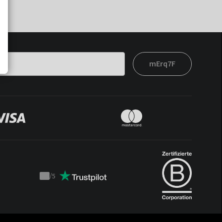
mErq7F
/
5
Trustpilot
score