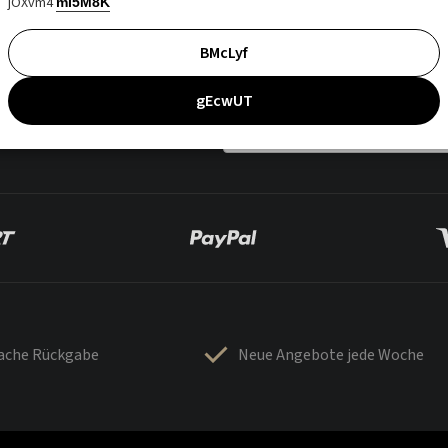
jOXvm4
mI5M8K
BMcLyf
gEcwUT
fache Rückgabe
Neue Angebote jede Woche