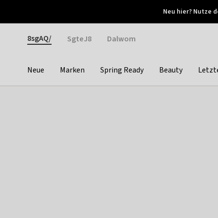
Otrium
Neu hier? Nutze d
Neue Angebote jede Woche
Kostenloser Versand ab 
Gender
8sgAQ/
SgteJ8
Dalwom
Neue
Marken
Spring Ready
Beauty
Letzt
Categories