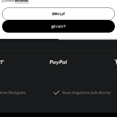
jOXvm4
mI5M8K
BMcLyf
gEcwUT
fache Rückgabe
Neue Angebote jede Woche