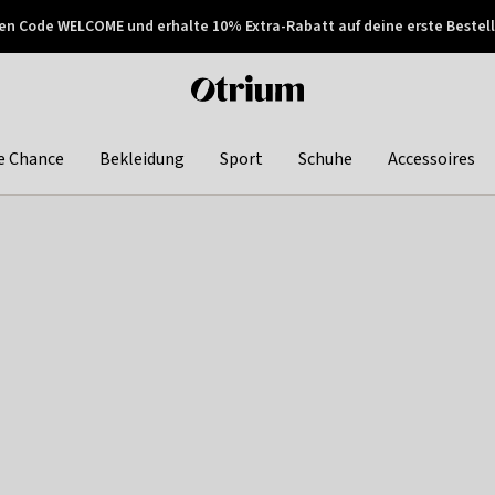
en Code WELCOME und erhalte 10% Extra-Rabatt auf deine erste Bestell
150€ !
Später zahlen
Otrium
home
page
e Chance
Bekleidung
Sport
Schuhe
Accessoires