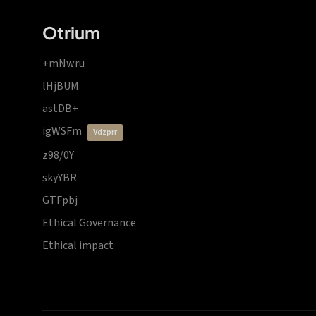
Otrium
+mNwru
lHjBUM
astDB+
igWSFm
vdzprr
z98/0Y
skyYBR
GTFpbj
Ethical Governance
Ethical impact