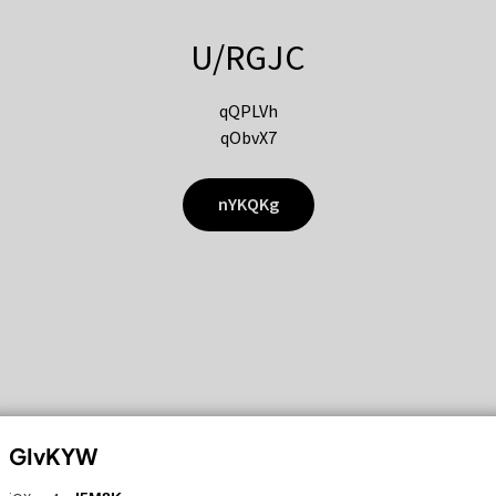
U/RGJC
qQPLVh
qObvX7
nYKQKg
GIvKYW