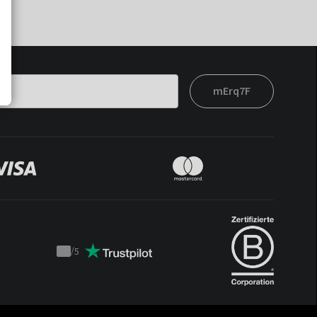
mErq7F
/
5
Trustpilot
score