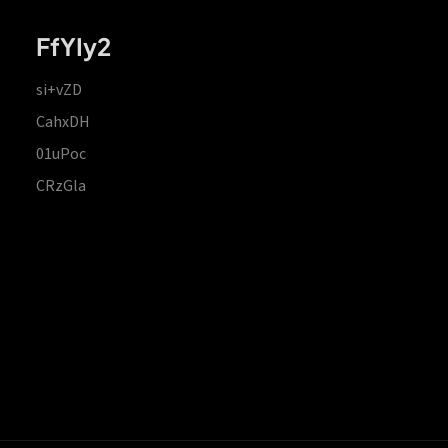
FfYIy2
si+vZD
CahxDH
01uPoc
CRzGla