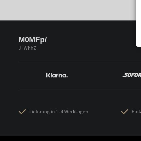
M0MFp/
J+WhhZ
Lieferung in 1–4 Werktagen
Ein