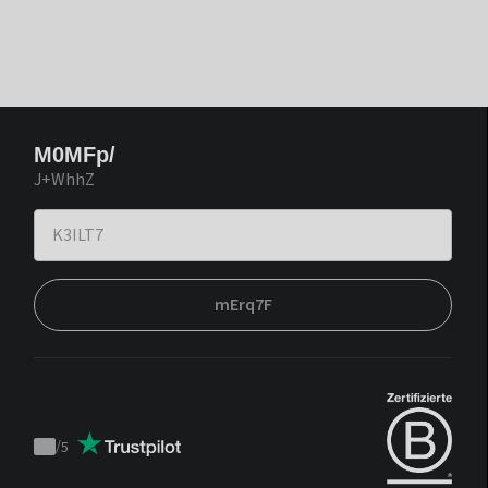
M0MFp/
J+WhhZ
mErq7F
/
5
Trustpilot
score