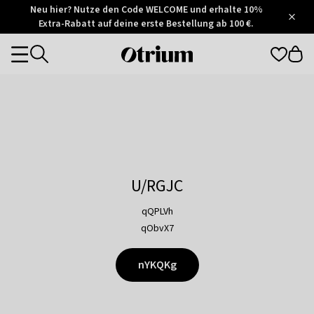
Otrium
Neu hier? Nutze den Code WELCOME und erhalte 10%
/
5
Extra-Rabatt auf deine erste Bestellung ab 100 €.
Trustpilot
score
Otrium
Categories
home
page
U/RGJC
qQPLVh
qObvX7
nYKQKg