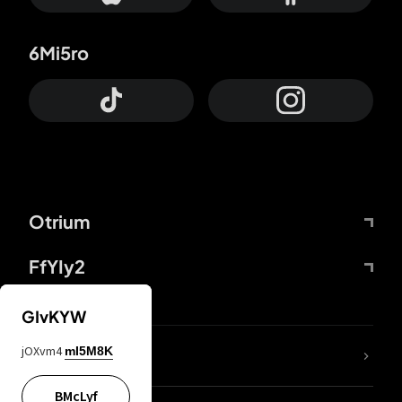
6Mi5ro
Otrium
FfYIy2
GIvKYW
jOXvm4
mI5M8K
DDcvSo
BMcLyf