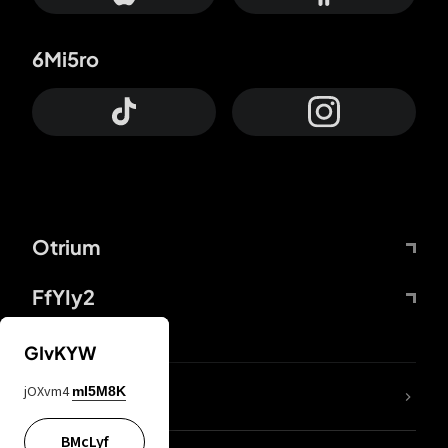
6Mi5ro
Otrium
FfYIy2
GIvKYW
jOXvm4
mI5M8K
DDcvSo
BMcLyf