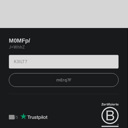
M0MFp/
J+WhhZ
mErq7F
/
5
Trustpilot
score