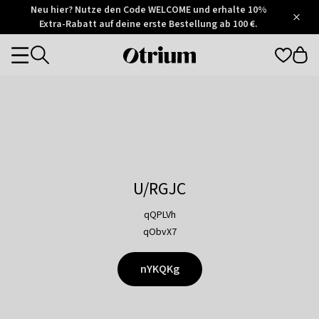
Otrium
Neu hier? Nutze den Code WELCOME und erhalte 10%
/
5
Extra-Rabatt auf deine erste Bestellung ab 100 €.
Trustpilot
score
Otrium
Categories
home
page
U/RGJC
qQPLVh
qObvX7
nYKQKg