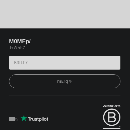
M0MFp/
J+WhhZ
mErq7F
/
5
Trustpilot
score