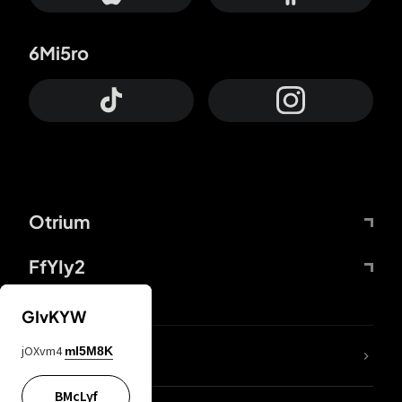
6Mi5ro
Otrium
FfYIy2
GIvKYW
jOXvm4
mI5M8K
DDcvSo
BMcLyf