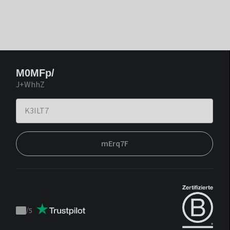
M0MFp/
J+WhhZ
mErq7F
/
5
Trustpilot
score