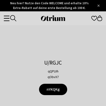
Otrium
Neu hier? Nutze den Code WELCOME und erhalte 10%
/
5
Extra-Rabatt auf deine erste Bestellung ab 100 €.
Trustpilot
score
Otrium
Categories
home
page
U/RGJC
qQPLVh
qObvX7
nYKQKg