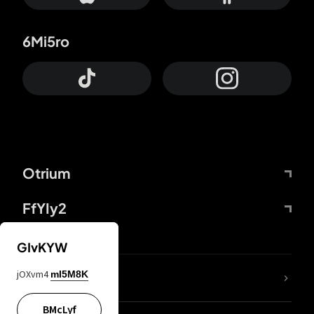
6Mi5ro
Otrium
FfYIy2
GIvKYW
jOXvm4
mI5M8K
DDcvSo
BMcLyf