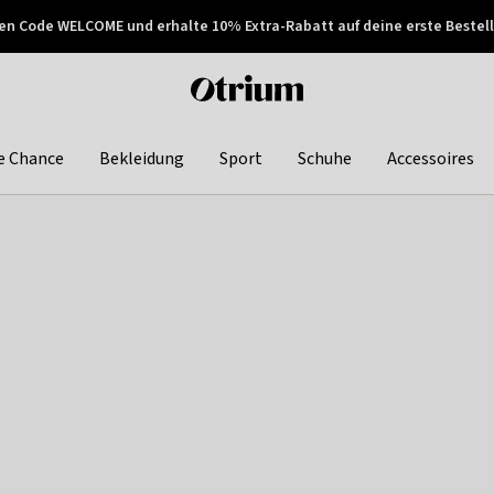
en Code WELCOME und erhalte 10% Extra-Rabatt auf deine erste Bestell
150€ !
Später zahlen
Otrium
home
page
e Chance
Bekleidung
Sport
Schuhe
Accessoires