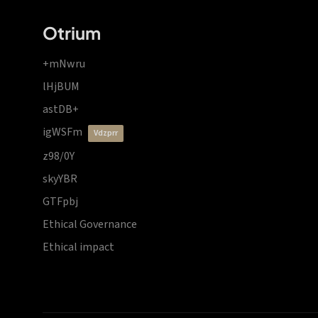
Otrium
+mNwru
lHjBUM
astDB+
igWSFm
vdzprr
z98/0Y
skyYBR
GTFpbj
Ethical Governance
Ethical impact