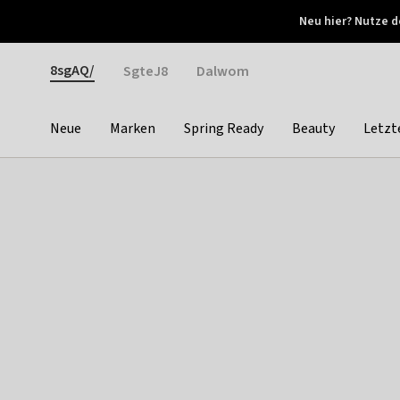
Otrium
Neu hier? Nutze d
Neue Angebote jede Woche
Kostenloser Versand ab 
Gender
8sgAQ/
SgteJ8
Dalwom
Neue
Marken
Spring Ready
Beauty
Letzt
Categories