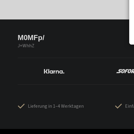
M0MFp/
J+WhhZ
Lieferung in 1–4 Werktagen
Ein