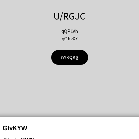
U/RGJC
qQPLVh
qObvX7
nYKQKg
GIvKYW