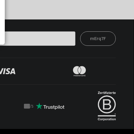
mErq7F
/
5
Trustpilot
score