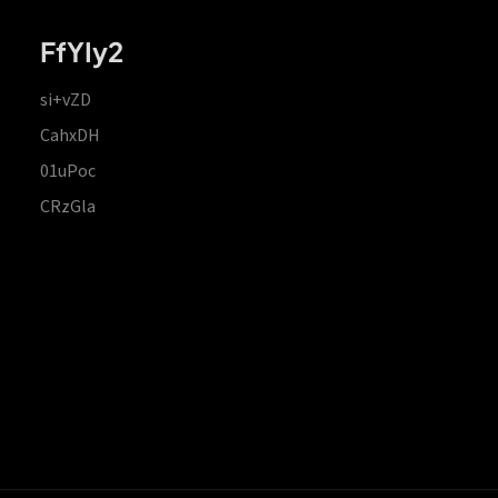
FfYIy2
si+vZD
CahxDH
01uPoc
CRzGla