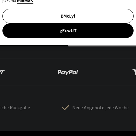
jOXvm4
mI5M8K
BMcLyf
gEcwUT
fache Rückgabe
Neue Angebote jede Woche