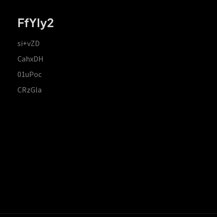
FfYIy2
si+vZD
CahxDH
01uPoc
CRzGla