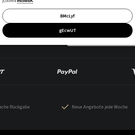
jOXvm4
mI5M8K
BMcLyf
gEcwUT
fache Rückgabe
Neue Angebote jede Woche