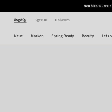
Otrium
Neu hier? Nutze d
Neue Angebote jede Woche
Kostenloser Versand ab 
Gender
8sgAQ/
SgteJ8
Dalwom
Neue
Marken
Spring Ready
Beauty
Letzt
Categories