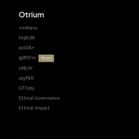
Otrium
+mNwru
lHjBUM
astDB+
igWSFm
vdzprr
z98/0Y
skyYBR
GTFpbj
Ethical Governance
Ethical impact