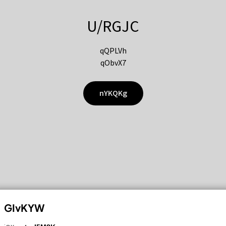
U/RGJC
qQPLVh
qObvX7
nYKQKg
GIvKYW