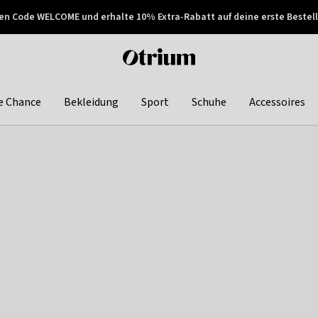
en Code WELCOME und erhalte 10% Extra-Rabatt auf deine erste Bestell
150€ !
Später zahlen
Otrium
home
page
e Chance
Bekleidung
Sport
Schuhe
Accessoires