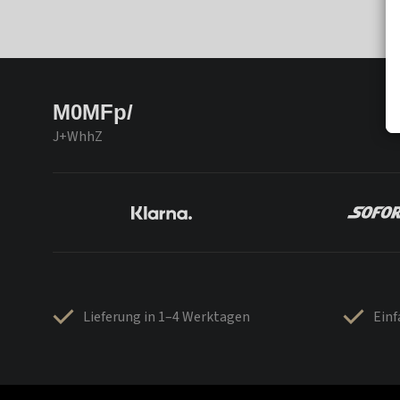
M0MFp/
J+WhhZ
Lieferung in 1–4 Werktagen
Ein