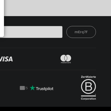
mErq7F
/
5
Trustpilot
score