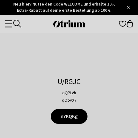
Otrium
Neu hier? Nutze den Code WELCOME und erhalte 10%
/
5
Extra-Rabatt auf deine erste Bestellung ab 100 €.
Trustpilot
score
Otrium
Categories
home
page
U/RGJC
qQPLVh
qObvX7
nYKQKg