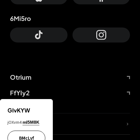
6Mi5ro
Otrium
FfYIy2
GIvKYW
jOXvm4
mI5M8K
DDcvSo
BMcLyf