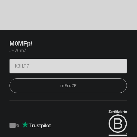
M0MFp/
J+WhhZ
mErq7F
/
5
Trustpilot
score