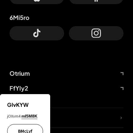
6Mi5ro
Otrium
FfYIy2
GIvKYW
jOXvm4
mI5M8K
DDcvSo
BMcLyf