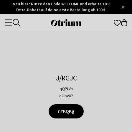
Otrium
Neu hier? Nutze den Code WELCOME und erhalte 10%
/
5
Extra-Rabatt auf deine erste Bestellung ab 100 €.
Trustpilot
score
Otrium
Categories
home
page
U/RGJC
qQPLVh
qObvX7
nYKQKg