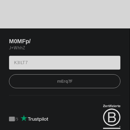
M0MFp/
J+WhhZ
mErq7F
/
5
Trustpilot
score