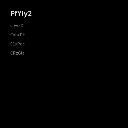
FfYIy2
si+vZD
CahxDH
01uPoc
CRzGla