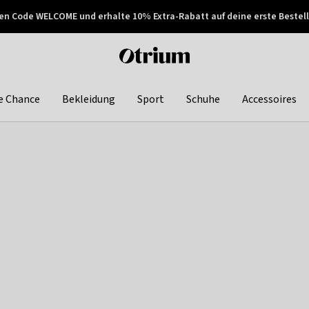
en Code WELCOME und erhalte 10% Extra-Rabatt auf deine erste Bestell
150€ !
Später zahlen
Otrium
home
page
e Chance
Bekleidung
Sport
Schuhe
Accessoires