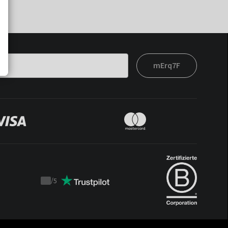
mErq7F
/
5
Trustpilot
score