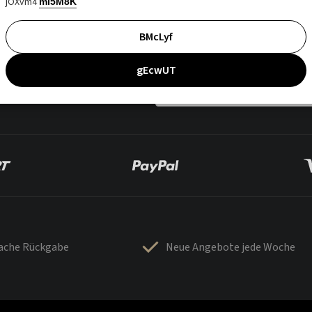
jOXvm4
mI5M8K
BMcLyf
gEcwUT
fache Rückgabe
Neue Angebote jede Woche