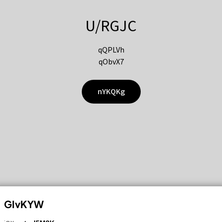
U/RGJC
qQPLVh
qObvX7
nYKQKg
GIvKYW