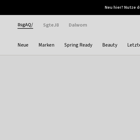
Otrium
Neu hier? Nutze d
Neue Angebote jede Woche
Kostenloser Versand ab 
Gender
8sgAQ/
SgteJ8
Dalwom
Neue
Marken
Spring Ready
Beauty
Letzt
Categories