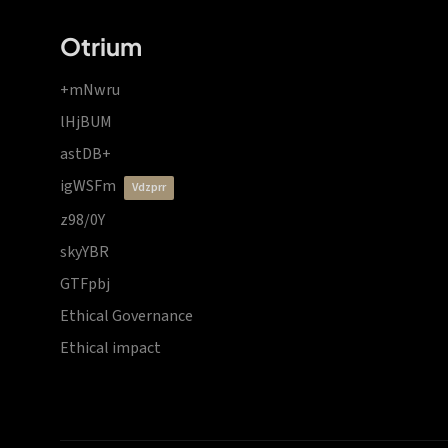
Otrium
+mNwru
lHjBUM
astDB+
igWSFm
vdzprr
z98/0Y
skyYBR
GTFpbj
Ethical Governance
Ethical impact