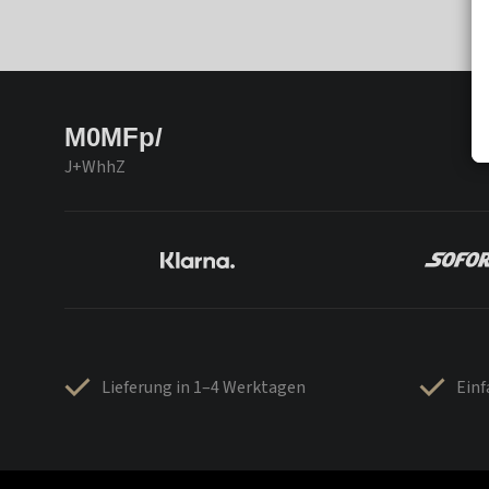
M0MFp/
J+WhhZ
Lieferung in 1–4 Werktagen
Ein