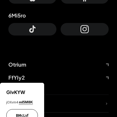
6Mi5ro
Otrium
FfYIy2
GIvKYW
jOXvm4
mI5M8K
DDcvSo
BMcLyf