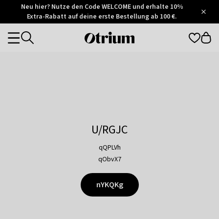
Otrium
Neu hier? Nutze den Code WELCOME und erhalte 10%
/
5
Extra-Rabatt auf deine erste Bestellung ab 100 €.
Trustpilot
score
Otrium
Categories
home
page
U/RGJC
qQPLVh
qObvX7
nYKQKg