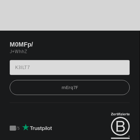
M0MFp/
J+WhhZ
mErq7F
/
5
Trustpilot
score