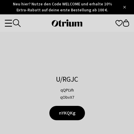
Otrium
Neu hier? Nutze den Code WELCOME und erhalte 10%
/
5
Extra-Rabatt auf deine erste Bestellung ab 100 €.
Trustpilot
score
Otrium
Categories
home
page
U/RGJC
qQPLVh
qObvX7
nYKQKg