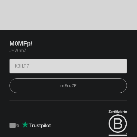
M0MFp/
J+WhhZ
mErq7F
/
5
Trustpilot
score