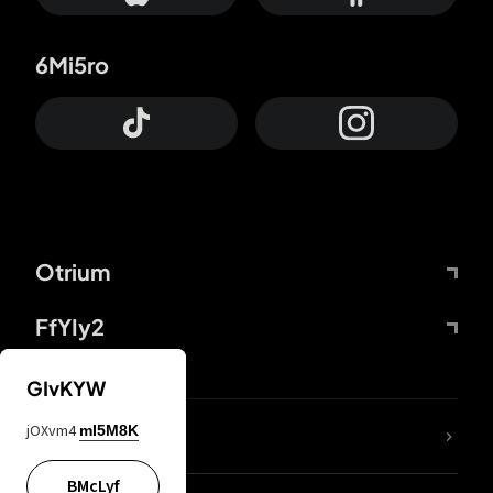
6Mi5ro
Otrium
FfYIy2
GIvKYW
jOXvm4
mI5M8K
DDcvSo
BMcLyf