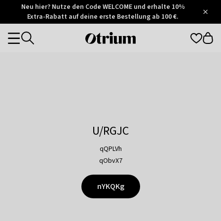
Otrium
Neu hier? Nutze den Code WELCOME und erhalte 10%
/
5
Extra-Rabatt auf deine erste Bestellung ab 100 €.
Trustpilot
score
Otrium
Categories
home
page
U/RGJC
qQPLVh
qObvX7
nYKQKg