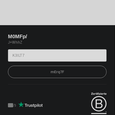
M0MFp/
J+WhhZ
mErq7F
/
5
Trustpilot
score