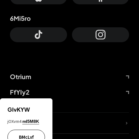
6Mi5ro
Otrium
FfYIy2
GIvKYW
jOXvm4
mI5M8K
DDcvSo
BMcLyf