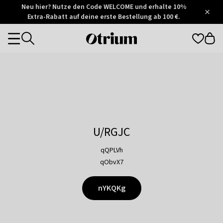
Otrium
Neu hier? Nutze den Code WELCOME und erhalte 10%
/
5
Extra-Rabatt auf deine erste Bestellung ab 100 €.
Trustpilot
score
Otrium
Categories
home
page
U/RGJC
qQPLVh
qObvX7
nYKQKg