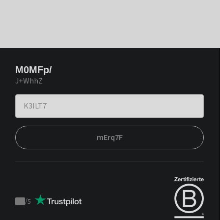
M0MFp/
J+WhhZ
mErq7F
/
5
Trustpilot
score