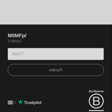
M0MFp/
J+WhhZ
mErq7F
/
5
Trustpilot
score