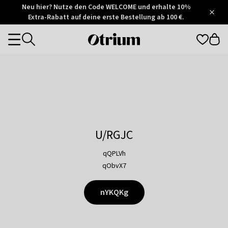
Otrium
Neu hier? Nutze den Code WELCOME und erhalte 10%
/
5
Extra-Rabatt auf deine erste Bestellung ab 100 €.
Trustpilot
score
Otrium
Categories
home
page
U/RGJC
qQPLVh
qObvX7
nYKQKg