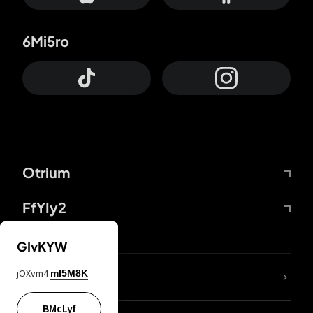
6Mi5ro
Otrium
FfYIy2
GIvKYW
jOXvm4
mI5M8K
DDcvSo
BMcLyf