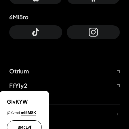
6Mi5ro
Otrium
FfYIy2
GIvKYW
jOXvm4
mI5M8K
DDcvSo
BMcLyf