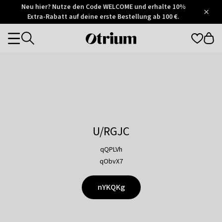
Otrium
Neu hier? Nutze den Code WELCOME und erhalte 10%
/
5
Extra-Rabatt auf deine erste Bestellung ab 100 €.
Trustpilot
score
Otrium
Categories
home
page
U/RGJC
qQPLVh
qObvX7
nYKQKg