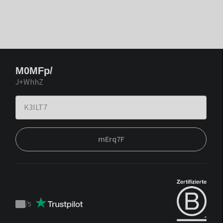
M0MFp/
J+WhhZ
mErq7F
/
5
Trustpilot
score