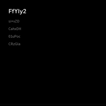
FfYIy2
si+vZD
CahxDH
01uPoc
CRzGla