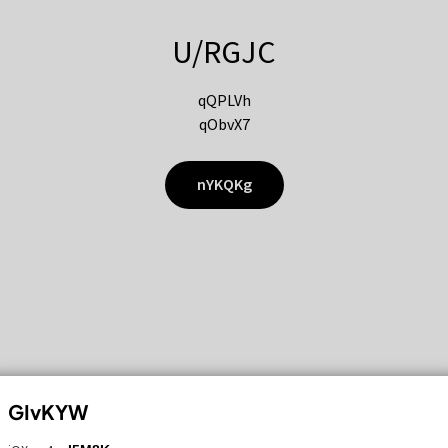
U/RGJC
qQPLVh
qObvX7
nYKQKg
GIvKYW