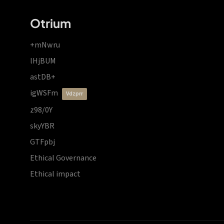
Otrium
+mNwru
lHjBUM
astDB+
igWSFm
vdzprr
z98/0Y
skyYBR
GTFpbj
Ethical Governance
Ethical impact