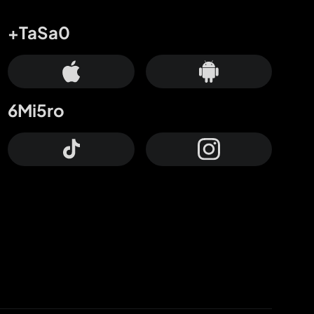
+TaSa0
6Mi5ro