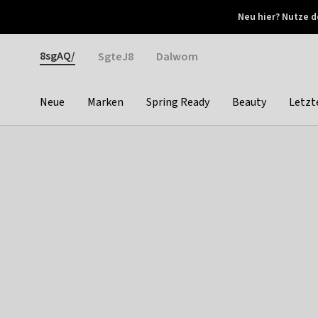
Otrium
Neu hier? Nutze d
Neue Angebote jede Woche
Kostenloser Versand ab 
Gender
8sgAQ/
SgteJ8
Dalwom
Neue
Marken
Spring Ready
Beauty
Letzt
Categories