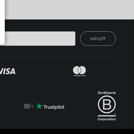
mErq7F
/
5
Trustpilot
score