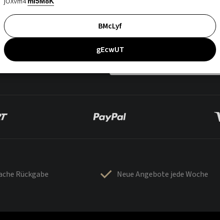
jOXvm4
mI5M8K
BMcLyf
gEcwUT
fache Rückgabe
Neue Angebote jede Woche