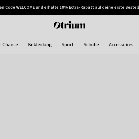
en Code WELCOME und erhalte 10% Extra-Rabatt auf deine erste Bestell
150€ !
Später zahlen
Otrium
home
page
e Chance
Bekleidung
Sport
Schuhe
Accessoires