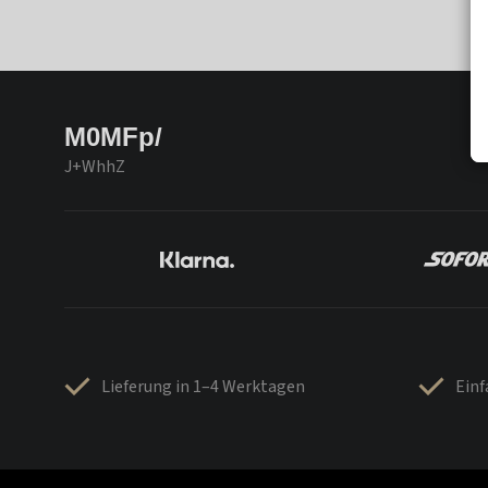
M0MFp/
J+WhhZ
Lieferung in 1–4 Werktagen
Ein