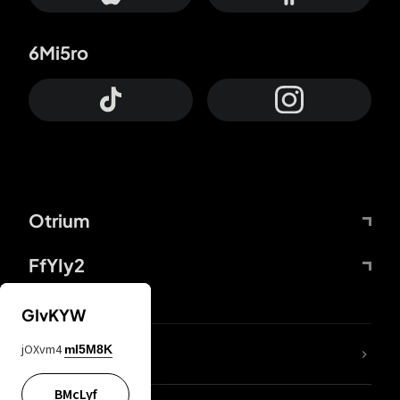
6Mi5ro
Otrium
FfYIy2
GIvKYW
jOXvm4
mI5M8K
DDcvSo
BMcLyf