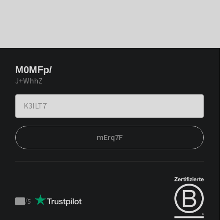
M0MFp/
J+WhhZ
mErq7F
/
5
Trustpilot
score