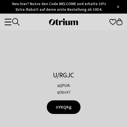
Otrium
Neu hier? Nutze den Code WELCOME und erhalte 10%
/
5
Extra-Rabatt auf deine erste Bestellung ab 100 €.
Trustpilot
score
Otrium
Categories
home
page
U/RGJC
qQPLVh
qObvX7
nYKQKg