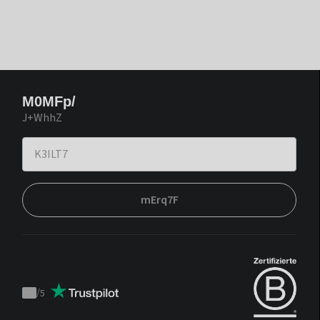
M0MFp/
J+WhhZ
mErq7F
/
5
Trustpilot
score