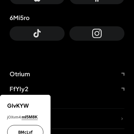
6Mi5ro
Otrium
FfYIy2
GIvKYW
jOXvm4
mI5M8K
DDcvSo
BMcLyf