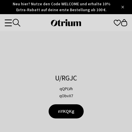
Otrium
Neu hier? Nutze den Code WELCOME und erhalte 10%
/
5
Extra-Rabatt auf deine erste Bestellung ab 100 €.
Trustpilot
score
Otrium
Categories
home
page
U/RGJC
qQPLVh
qObvX7
nYKQKg