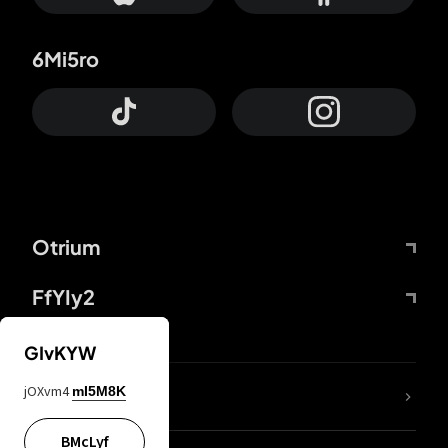
6Mi5ro
Otrium
FfYIy2
GIvKYW
jOXvm4
mI5M8K
DDcvSo
BMcLyf