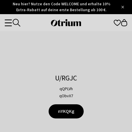
Otrium
Neu hier? Nutze den Code WELCOME und erhalte 10%
/
5
Extra-Rabatt auf deine erste Bestellung ab 100 €.
Trustpilot
score
Otrium
Categories
home
page
U/RGJC
qQPLVh
qObvX7
nYKQKg