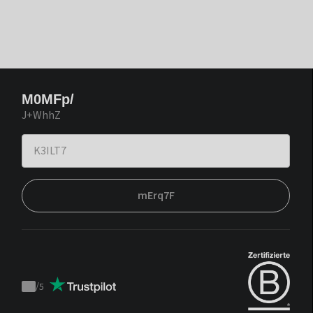
M0MFp/
J+WhhZ
mErq7F
/
5
Trustpilot
score