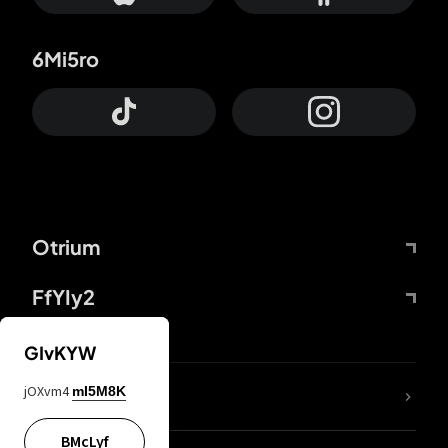
6Mi5ro
Otrium
FfYIy2
GIvKYW
jOXvm4
mI5M8K
DDcvSo
BMcLyf