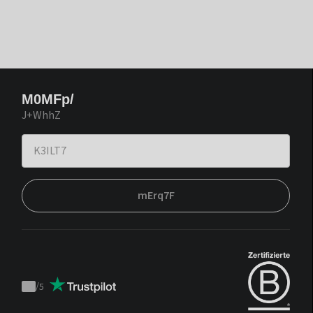
M0MFp/
J+WhhZ
mErq7F
/
5
Trustpilot
score