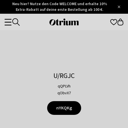
Otrium
Neu hier? Nutze den Code WELCOME und erhalte 10%
/
5
Extra-Rabatt auf deine erste Bestellung ab 100 €.
Trustpilot
score
Otrium
Categories
home
page
U/RGJC
qQPLVh
qObvX7
nYKQKg