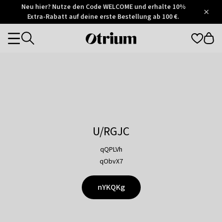
Otrium
Neu hier? Nutze den Code WELCOME und erhalte 10%
/
5
Extra-Rabatt auf deine erste Bestellung ab 100 €.
Trustpilot
score
Otrium
Categories
home
page
U/RGJC
qQPLVh
qObvX7
nYKQKg