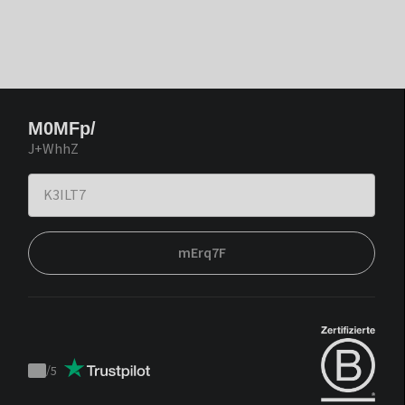
M0MFp/
J+WhhZ
mErq7F
/
5
Trustpilot
score