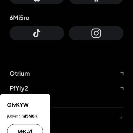
6Mi5ro
Otrium
FfYIy2
GIvKYW
jOXvm4
mI5M8K
DDcvSo
BMcLyf