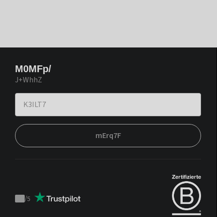
M0MFp/
J+WhhZ
mErq7F
/
5
Trustpilot
score