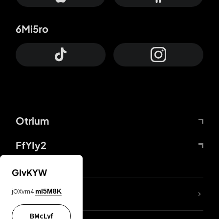
6Mi5ro
Otrium
FfYIy2
GIvKYW
jOXvm4
mI5M8K
DDcvSo
BMcLyf