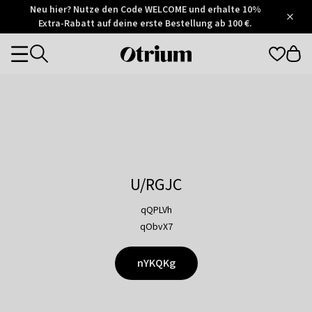
Otrium
Neu hier? Nutze den Code WELCOME und erhalte 10%
/
5
Extra-Rabatt auf deine erste Bestellung ab 100 €.
Trustpilot
score
Otrium
Categories
home
page
U/RGJC
qQPLVh
qObvX7
nYKQKg