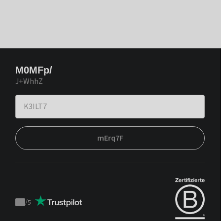
M0MFp/
J+WhhZ
mErq7F
/
5
Trustpilot
score