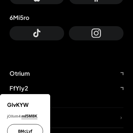
6Mi5ro
Otrium
FfYIy2
GIvKYW
jOXvm4
mI5M8K
DDcvSo
BMcLyf