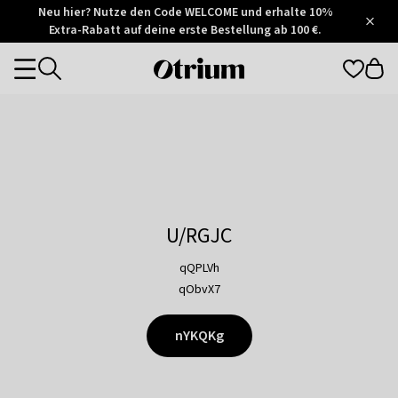
Otrium
Neu hier? Nutze den Code WELCOME und erhalte 10%
/
5
Extra-Rabatt auf deine erste Bestellung ab 100 €.
Trustpilot
score
Otrium
Categories
home
page
U/RGJC
qQPLVh
qObvX7
nYKQKg