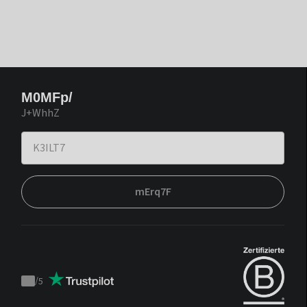
M0MFp/
J+WhhZ
mErq7F
/
5
Trustpilot
score