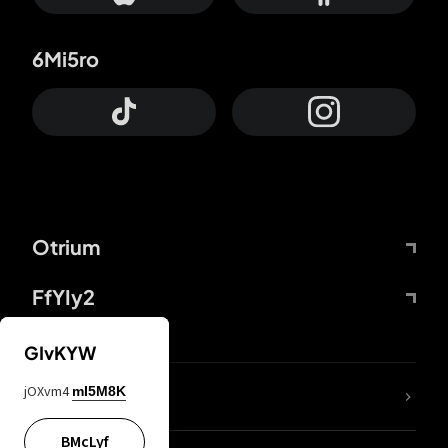
6Mi5ro
Otrium
FfYIy2
GIvKYW
jOXvm4
mI5M8K
DDcvSo
BMcLyf