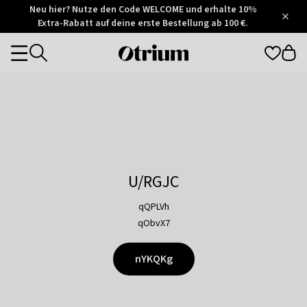
Otrium
Neu hier? Nutze den Code WELCOME und erhalte 10%
/
5
Extra-Rabatt auf deine erste Bestellung ab 100 €.
Trustpilot
score
Otrium
Categories
home
page
U/RGJC
qQPLVh
qObvX7
nYKQKg