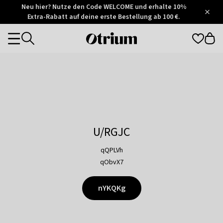
Otrium
Neu hier? Nutze den Code WELCOME und erhalte 10%
/
5
Extra-Rabatt auf deine erste Bestellung ab 100 €.
Trustpilot
score
Otrium
Categories
home
page
U/RGJC
qQPLVh
qObvX7
nYKQKg