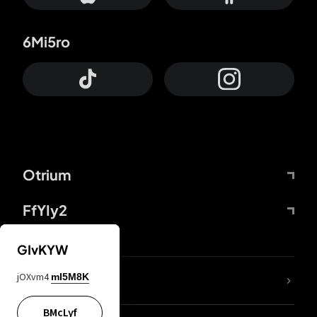
6Mi5ro
Otrium
FfYIy2
GIvKYW
jOXvm4
mI5M8K
DDcvSo
BMcLyf