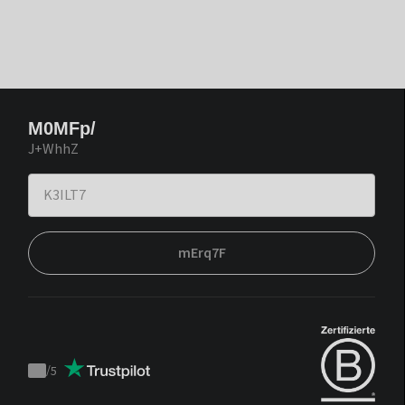
M0MFp/
J+WhhZ
mErq7F
/
5
Trustpilot
score