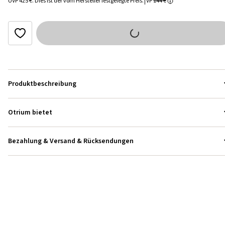
UVP
425 €
.
Dies ist der vom Hersteller festgelegte Preis.
VP
144 €
Produktbeschreibung
Otrium bietet
Bezahlung & Versand & Rücksendungen