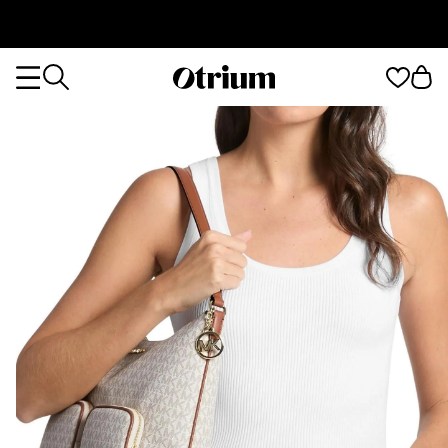
Otrium
Otrium
home
page