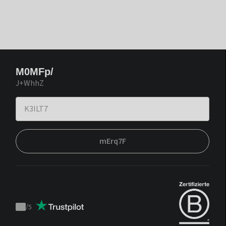
M0MFp/
J+WhhZ
mErq7F
/
5
Trustpilot
score