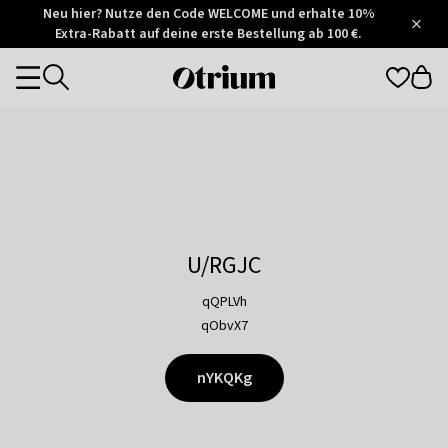
Otrium
Neu hier? Nutze den Code WELCOME und erhalte 10%
/
5
Extra-Rabatt auf deine erste Bestellung ab 100 €.
Trustpilot
score
Otrium
Categories
home
page
U/RGJC
qQPLVh
qObvX7
nYKQKg