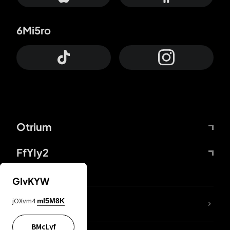
6Mi5ro
Otrium
FfYIy2
GIvKYW
jOXvm4
mI5M8K
DDcvSo
BMcLyf