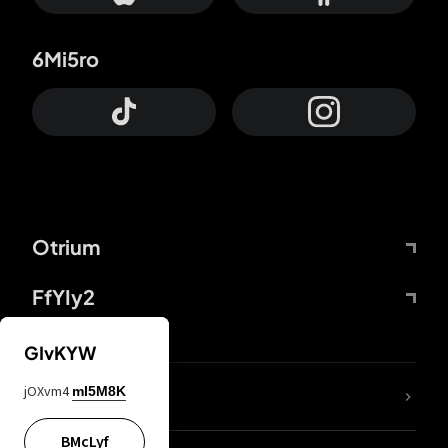
6Mi5ro
Otrium
FfYIy2
GIvKYW
jOXvm4
mI5M8K
DDcvSo
BMcLyf