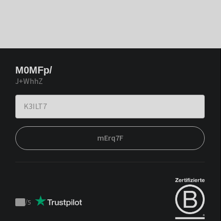
M0MFp/
J+WhhZ
mErq7F
/
5
Trustpilot
score