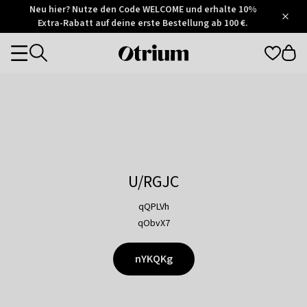
Otrium
Neu hier? Nutze den Code WELCOME und erhalte 10%
/
5
Extra-Rabatt auf deine erste Bestellung ab 100 €.
Trustpilot
score
Otrium
Categories
home
page
U/RGJC
qQPLVh
qObvX7
nYKQKg