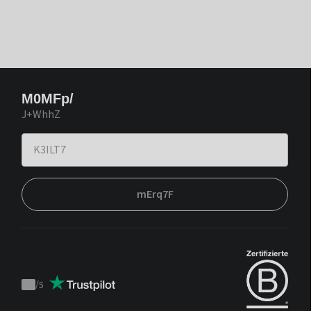
M0MFp/
J+WhhZ
mErq7F
/
5
Trustpilot
score