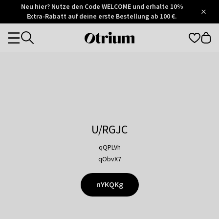
Otrium
Neu hier? Nutze den Code WELCOME und erhalte 10%
/
5
Extra-Rabatt auf deine erste Bestellung ab 100 €.
Trustpilot
score
Otrium
Categories
home
page
U/RGJC
qQPLVh
qObvX7
nYKQKg