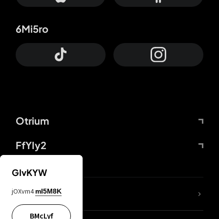
6Mi5ro
Otrium
FfYIy2
GIvKYW
jOXvm4
mI5M8K
DDcvSo
BMcLyf