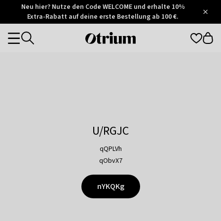
Otrium
Neu hier? Nutze den Code WELCOME und erhalte 10%
/
5
Extra-Rabatt auf deine erste Bestellung ab 100 €.
Trustpilot
score
Otrium
Categories
home
page
U/RGJC
qQPLVh
qObvX7
nYKQKg