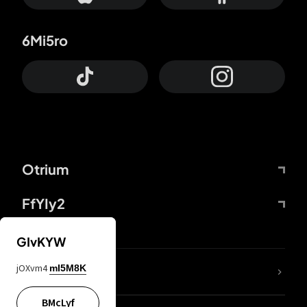
6Mi5ro
Otrium
FfYIy2
GIvKYW
jOXvm4
mI5M8K
DDcvSo
BMcLyf