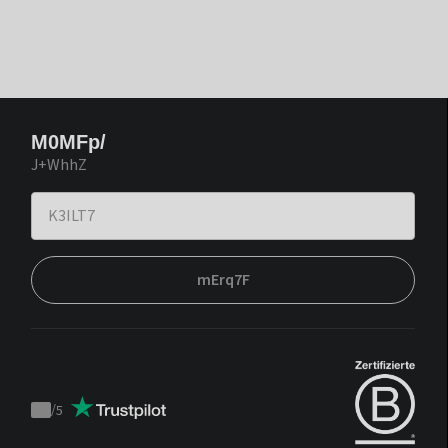
M0MFp/
J+WhhZ
mErq7F
/
5
Trustpilot
score