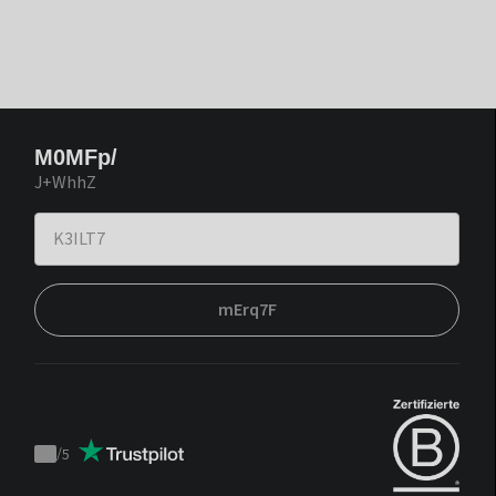
M0MFp/
J+WhhZ
mErq7F
/
5
Trustpilot
score