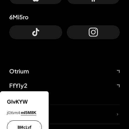
6Mi5ro
Otrium
FfYIy2
GIvKYW
jOXvm4
mI5M8K
DDcvSo
BMcLyf