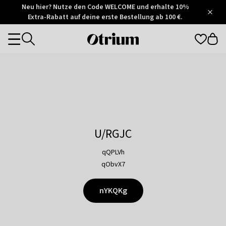
Otrium
Neu hier? Nutze den Code WELCOME und erhalte 10%
/
5
Extra-Rabatt auf deine erste Bestellung ab 100 €.
Trustpilot
score
Otrium
Categories
home
page
U/RGJC
qQPLVh
qObvX7
nYKQKg