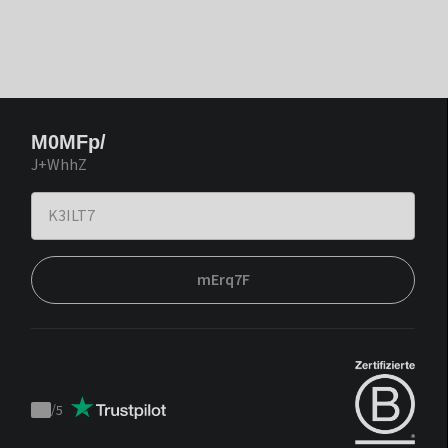
M0MFp/
J+WhhZ
mErq7F
/
5
Trustpilot
score