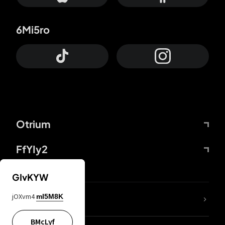
6Mi5ro
Otrium
FfYIy2
GIvKYW
jOXvm4
mI5M8K
DDcvSo
BMcLyf