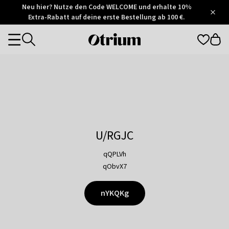
Otrium
Neu hier? Nutze den Code WELCOME und erhalte 10%
/
5
Extra-Rabatt auf deine erste Bestellung ab 100 €.
Trustpilot
score
Otrium
Categories
home
page
U/RGJC
qQPLVh
qObvX7
nYKQKg