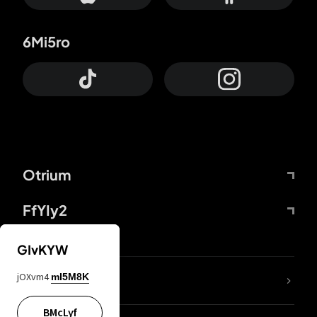
6Mi5ro
Otrium
FfYIy2
GIvKYW
jOXvm4
mI5M8K
DDcvSo
BMcLyf