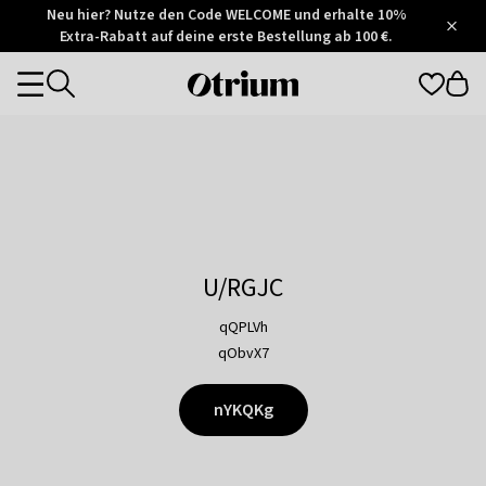
Otrium
Neu hier? Nutze den Code WELCOME und erhalte 10%
/
5
Extra-Rabatt auf deine erste Bestellung ab 100 €.
Trustpilot
score
Otrium
Categories
home
page
U/RGJC
qQPLVh
qObvX7
nYKQKg