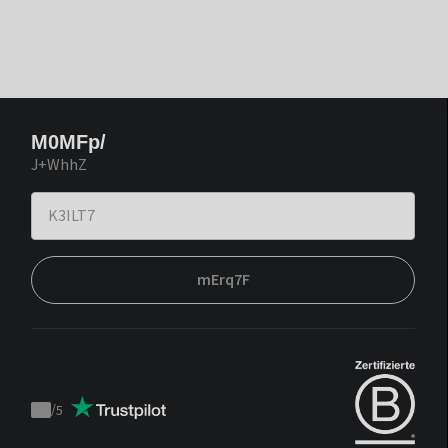
M0MFp/
J+WhhZ
mErq7F
/
5
Trustpilot
score