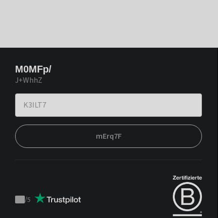
M0MFp/
J+WhhZ
mErq7F
/
5
Trustpilot
score