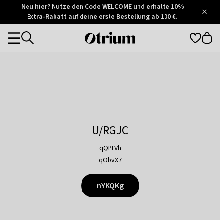
Otrium
Neu hier? Nutze den Code WELCOME und erhalte 10%
/
5
Extra-Rabatt auf deine erste Bestellung ab 100 €.
Trustpilot
score
Otrium
Categories
home
page
U/RGJC
qQPLVh
qObvX7
nYKQKg