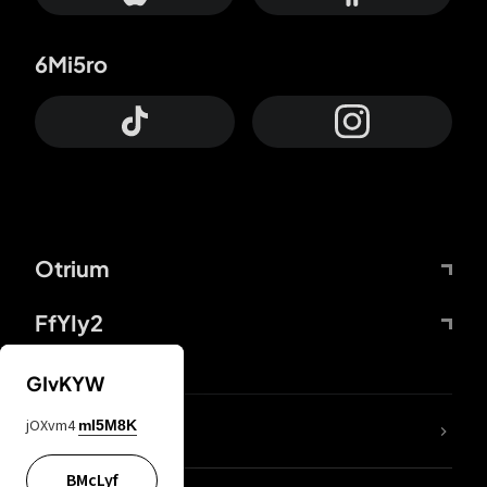
6Mi5ro
Otrium
FfYIy2
GIvKYW
jOXvm4
mI5M8K
DDcvSo
BMcLyf