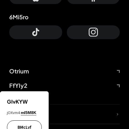
6Mi5ro
Otrium
FfYIy2
GIvKYW
jOXvm4
mI5M8K
DDcvSo
BMcLyf