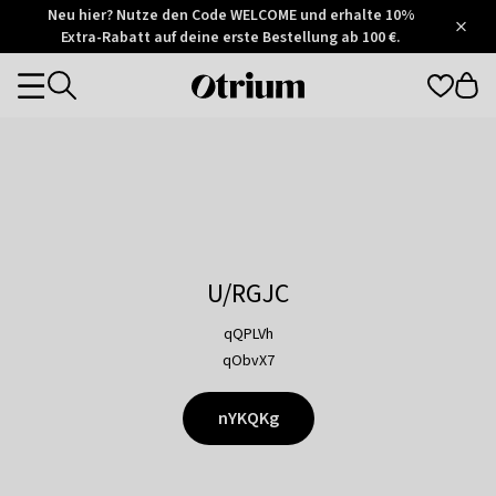
Otrium
Neu hier? Nutze den Code WELCOME und erhalte 10%
/
5
Extra-Rabatt auf deine erste Bestellung ab 100 €.
Trustpilot
score
Otrium
Categories
home
page
U/RGJC
qQPLVh
qObvX7
nYKQKg