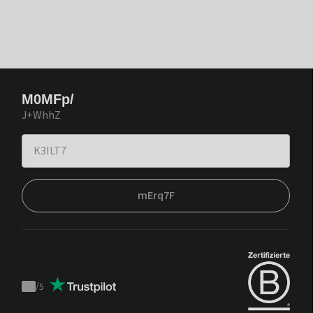
M0MFp/
J+WhhZ
mErq7F
/
5
Trustpilot
score