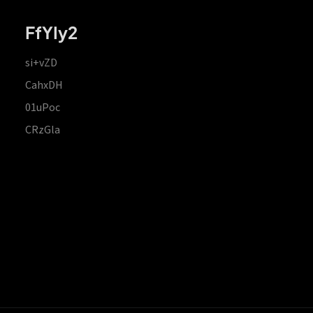
FfYIy2
si+vZD
CahxDH
01uPoc
CRzGla