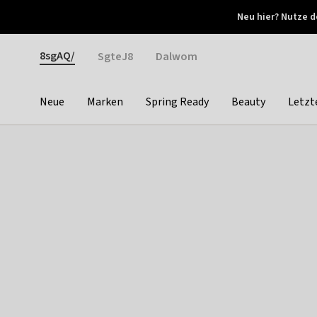
Otrium
Neu hier? Nutze d
Neue Angebote jede Woche
Kostenloser Versand ab 
Gender
8sgAQ/
SgteJ8
Dalwom
Neue
Marken
Spring Ready
Beauty
Letzt
Categories