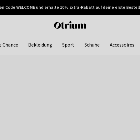
en Code WELCOME und erhalte 10% Extra-Rabatt auf deine erste Bestell
150€ !
Später zahlen
Otrium
home
page
e Chance
Bekleidung
Sport
Schuhe
Accessoires