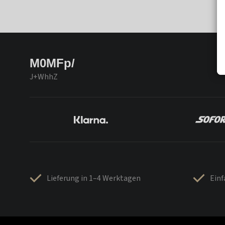
M0MFp/
J+WhhZ
Lieferung in 1–4 Werktagen
Ein