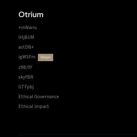
Otrium
+mNwru
lHjBUM
astDB+
igWSFm
vdzprr
z98/0Y
skyYBR
GTFpbj
Ethical Governance
Ethical impact