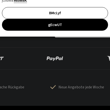
jOXvm4
mI5M8K
BMcLyf
gEcwUT
fache Rückgabe
Neue Angebote jede Woche