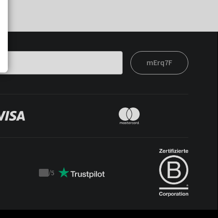
mErq7F
/
5
Trustpilot
score