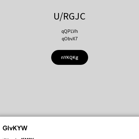
U/RGJC
qQPLVh
qObvX7
nYKQKg
GIvKYW